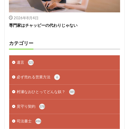
2026年8月4日
専門家はチャッピーの代わりじゃない
カテゴリー
遺言
321
必ず売れる営業方法
6
村瀬なおひとってどんな奴？
585
見守り契約
378
司法書士
496