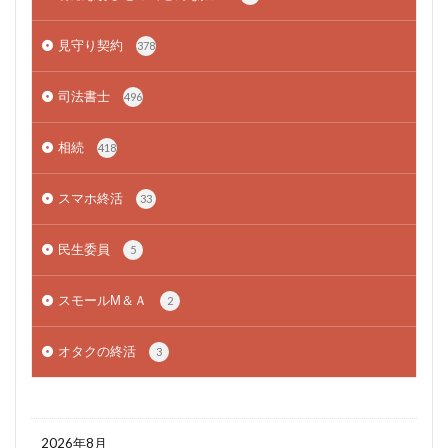
見守り契約
378
司法書士
496
相続
418
スマホ終活
33
民生委員
5
スモールМ＆Ａ
2
オタクの終活
3
2026年8月