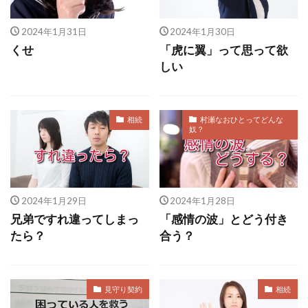
クレーム
年賀状
飲食店
宿題
箱根駅伝
契約解除
三菱ＵＦＪ銀行
講師
2024年1月31日
2024年1月30日
くせ
「虎に翼」って思って欲
独身
帰化
ITAKOTO
共通点
しい
浜松餃子
アラフィフ
嵐
接骨院
風立ちぬ
緊急連絡先
エンターテインメント
ネイマール
瀬尻稜
社長の鬼原則
相続
村瀬なおひとってどんな
奴？
とんねるず
定年退職
全裸監督
投資
親孝行
年の差婚
キャバクラ
病院
有紀ママ
三国志
子孫
やり直す
2024年1月29日
2024年1月28日
あきらめる
思い出
波長
会いたい
兄弟ですれ違ってしまっ
「感情の波」とどう付き
小林正観
アナゴ
ゴールデンカムイ
女子
たら？
合う？
伊豆
大腸ガン
セールス
平野歩夢
育休
新解釈三國志
相続時精算課税制度
見守り契約
相続
別居
錦鯉
石子と羽男
一日中モーニング