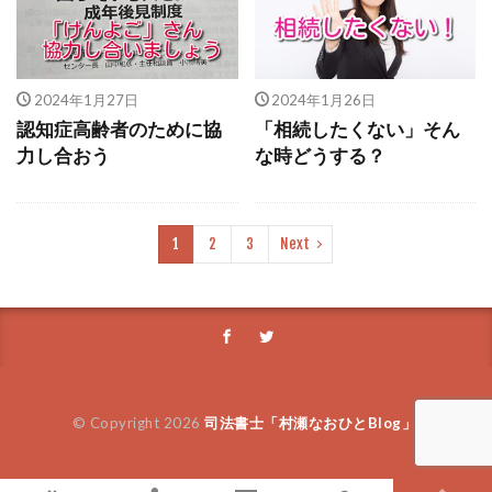
STORY
台風
ブラック校則
家族旅行
今日から俺は！
七人の秘書
孤独死
好き
美人
親子
二股
大喜利
香水
2024年1月27日
2024年1月26日
五木寛之
聴く
熊本豪雨
終活
認知症高齢者のために協
「相続したくない」そん
力し合おう
な時どうする？
日本生命
アントニオ猪木
カニ
1000万円
ナンパ
android
フィギュア
トラウマ
２０周年
フリーダイヤル
1
2
3
Next
シンガポール
託児所
プレゼン
シン・ウルトラマン
名義変更
宮藤官九郎
ワールドビジネスサテライト
クリロナ
逃げ恥
首都圏
天中殺
仕事納め
ファン
銀行
マッチ
ビッグボス
活躍の場
© Copyright 2026
司法書士「村瀬なおひとBlog」
.
楽しむ
衆議院選挙
総裁選
お彼岸
親亡きあと問題
眞子さま
モヤモヤ