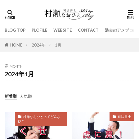
金魚
伊集院静
休み
しょぼい起業で生きていく
ピカチュウ
遺贈
吉野家
同級生
口約束
新五千円札
BLOG TOP
PLOFILE
WEBSITE
CONTACT
過去のアメブロは
ウクライナ
羽生結弦
コーチ
名古屋飛ばし
ご飯
戦力外通告
疑惑
HOME
2024年
1月
織田裕二
生きがい
日本シリーズ
強み
ＤＶ
バイデン
ドラフト会議
共通項探し
MONTH
2024年1月
歯周病
司法書士試験
岸田文雄
コロシテくん
国葬
甲子園
自分への問い
子どものいない夫婦
半沢直樹
おひとりさま
新着順
人気順
小牧市
持ち味
感謝
ZOZOTOWN
契約
人間ドック
入試
ケアマネジャー
村瀬なおひとってどんな
司法書士
奴？
LGBT
３月１１日
お墓
内臓
呪術廻戦
ジブリ
外出自粛
ホメる