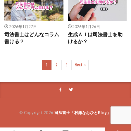
アントニオ猪木
二股
一日中モーニング
伊豆
石子と羽男
あきらめる
思い出
会いたい
育休
小林正観
アナゴ
2026年1月27日
2026年1月26日
ゴールデンカムイ
やり直す
女子
司法書士はどんなコラム
生成ＡＩは司法書士を助
書ける？
けるか？
大腸ガン
セールス
平野歩夢
本田晃一
キャッシュレス還元
スマホ終活
今日から俺は！
ファン
福士蒼汰
1
2
3
Next
こんな夜更けにバナナかよ
流行語大賞
給料下がった
ブラック校則
家族旅行
七人の秘書
天中殺
孤独死
好き
美人
台風
親子
大喜利
香水
五木寛之
仕事納め
首都圏
BTS
© Copyright 2026
司法書士「村瀬なおひとBlog」
.
２０周年
未完の大作
天涯孤独
職業倫理
マッチ
名義変更
銀行
フィギュア