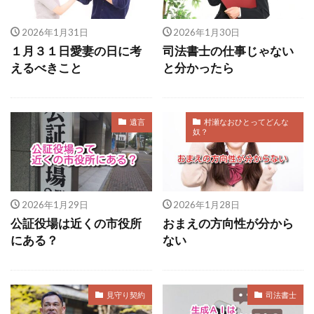
子どものいない夫婦
三菱ＵＦＪ銀行
箱根駅伝
年の差婚
３月１１日
キャバクラ
病院
2026年1月31日
2026年1月30日
１月３１日愛妻の日に考
司法書士の仕事じゃない
社長の鬼原則
帰化
ホメる
独身
えるべきこと
と分かったら
ケアマネジャー
LGBT
お墓
宿題
内臓
呪術廻戦
ジブリ
入試
外出自粛
クレーム
年賀状
飲食店
遺言
村瀬なおひとってどんな
奴？
ハロウィン
鬼滅の刃
遺言書保管制度
総裁選
錦鯉
カニ
STORY
1000万円
ビッグボス
楽しむ
2026年1月29日
2026年1月28日
衆議院選挙
お彼岸
相続時精算課税制度
公証役場は近くの市役所
おまえの方向性が分から
親亡きあと問題
眞子さま
モヤモヤ
にある？
ない
生活保護
活躍の場
エース
なでしこジャパン
仕事
別居
見守り契約
司法書士
新解釈三國志
緊急事態
波長