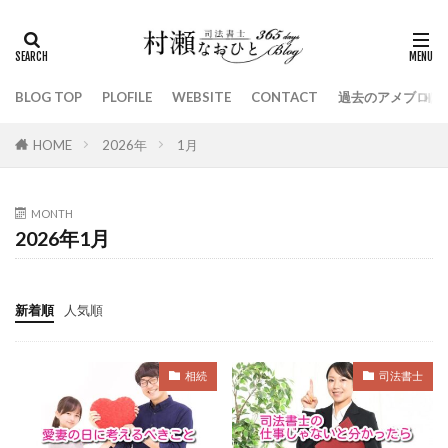
契約
ITAKOTO
浜松餃子
アラフィフ
接骨院
ご飯
風立ちぬ
緊急連絡先
エンターテインメント
ネイマール
共通点
BLOG TOP
PLOFILE
WEBSITE
CONTACT
過去のアメブロは
瀬尻稜
とんねるず
定年退職
戦力外通告
名古屋飛ばし
投資
休み
感謝
国葬
HOME
2026年
1月
生きがい
口約束
織田裕二
金魚
伊集院静
しょぼい起業で生きていく
コーチ
MONTH
2026年1月
ピカチュウ
遺贈
吉野家
死の組
同級生
新五千円札
ウクライナ
羽生結弦
全裸監督
親孝行
半沢直樹
ドラフト会議
新着順
人気順
講師
人間ドック
何でもない時間
アピタ
いい夫婦の日
ＤＶ
バイデン
共通項探し
相続
司法書士
契約解除
歯周病
司法書士試験
岸田文雄
強み
コロシテくん
甲子園
自分への問い