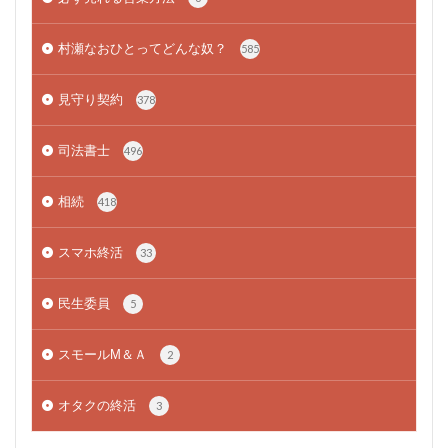
村瀬なおひとってどんな奴？
585
見守り契約
378
司法書士
496
相続
418
スマホ終活
33
民生委員
5
スモールМ＆Ａ
2
オタクの終活
3