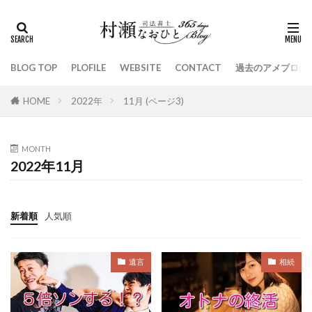
ケアマネジャー
３月１１日
親孝行
お墓
内臓
呪術廻戦
ジブリ
入試
外出自粛
クレーム
年賀状
年の差婚
BLOG TOP
PLOFILE
WEBSITE
CONTACT
過去のアメブロは
投資
宿題
嵐
疑惑
ZOZOTOWN
日本シリーズ
契約
ITAKOTO
浜松餃子
HOME
2022年
11月 (ページ3)
アラフィフ
接骨院
全裸監督
風立ちぬ
緊急連絡先
エンターテインメント
ネイマール
MONTH
2022年11月
共通点
瀬尻稜
とんねるず
定年退職
飲食店
箱根駅伝
コーチ
休み
感謝
国葬
生きがい
口約束
織田裕二
新着順
人気順
金魚
伊集院静
しょぼい起業で生きていく
小牧市
ピカチュウ
遺贈
吉野家
遺言
相続
死の組
同級生
新五千円札
ウクライナ
羽生結弦
持ち味
おひとりさま
契約解除