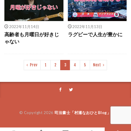
1000万円
ビッグボス
楽しむ
衆議院選挙
お彼岸
本田晃一
親亡きあと問題
眞子さま
モヤモヤ
2022年11月14日
2022年11月13日
生活保護
活躍の場
エース
高齢者も月曜日が好きじ
ラグビーで人生が豊かに
ゃない
なでしこジャパン
仕事
クリロナ
首都圏
小栗旬
波長
アントニオ猪木
二股
一日中モーニング
伊豆
石子と羽男
Prev
1
2
3
4
5
Next
あきらめる
思い出
会いたい
終活
小林正観
アナゴ
ゴールデンカムイ
やり直す
女子
大腸ガン
セールス
平野歩夢
日本生命
熊本豪雨
天中殺
今日から俺は！
仕事納め
ファン
© Copyright 2026
司法書士「村瀬なおひとBlog」
.
福士蒼汰
こんな夜更けにバナナかよ
流行語大賞
給料下がった
ブラック校則