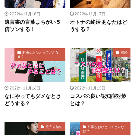
ドラフト会議
三菱ＵＦＪ銀行
講師
人間ドック
何でもない時間
アピタ
2022年11月18日
2022年11月17日
遺言書の言葉まちがい５
オトナの終活 あなたはど
いい夫婦の日
ＤＶ
バイデン
共通項探し
倍ソンする！
うする？
半沢直樹
歯周病
司法書士試験
岸田文雄
強み
コロシテくん
甲子園
自分への問い
子どものいない夫婦
大晦日
６５歳
村瀬なおひとってどんな
相続
奴？
ザ・ノンフィクション
トラウマ
未完の大作
天涯孤独
職業倫理
マッチ
名義変更
銀行
フィギュア
２０周年
2022年11月16日
2022年11月15日
キャッシュレス還元
フリーダイヤル
なにやってもダメなとき
コスパの良い認知症対策
シンガポール
託児所
プレゼン
android
どうする？
とは？
シン・ウルトラマン
宮藤官九郎
ワールドビジネスサテライト
BTS
緊急事態
見守り契約
村瀬なおひとってどんな
逃げ恥
総裁選
錦鯉
カニ
STORY
奴？